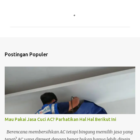
K
o
m
e
n
t
Postingan Populer
a
r
Mau Pakai Jasa Cuci AC? Parhatikan Hal Hal Berikut Ini
Berencana membersihkan AC tetapi bingung memilih jasa yang
tepat? AC yang dirawat dengan benar bukan hanya lebih dingin,