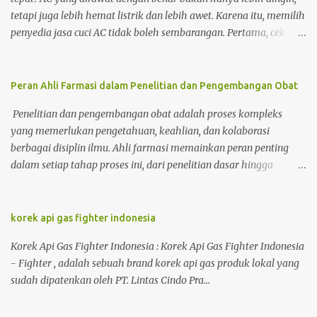
tetapi juga lebih hemat listrik dan lebih awet. Karena itu, memilih
penyedia jasa cuci AC tidak boleh sembarangan. Pertama, cek
legalitas dan reputasi. Pastikan penyedia jasa punya identitas
usaha yang jelas, nomor kontak aktif, serta jejak ulasan
pelanggan yang bisa ditelusuri. Reputasi baik biasanya tercermin
Peran Ahli Farmasi dalam Penelitian dan Pengembangan Obat
dari rating tinggi dan testimoni yang konsisten. Kedua, perhatikan
Penelitian dan pengembangan obat adalah proses kompleks
pengalaman teknisi. Teknisi berpengalaman tidak hanya bisa
yang memerlukan pengetahuan, keahlian, dan kolaborasi
membongkar dan membersihkan, tetapi juga mampu mendeteksi
berbagai disiplin ilmu. Ahli farmasi memainkan peran penting
gejala awal kerusakan seperti kebocoran freon, kompresor
dalam setiap tahap proses ini, dari penelitian dasar hingga
melemah, atau PCB bermasalah. Jangan ragu menanyakan
peluncuran produk di pasaran. Berikut ini adalah peran penting
sertifikasi atau pelatihan yang pernah diikuti. Ketiga, minta detail
yang dimainkan oleh ahli farmasi dalam penelitian dan
prosedur kerja. Jasa cuci AC yang profesional umumnya meliputi
pengembangan obat. 1. Penelitian Dasar Tahap pertama dalam
korek api gas fighter indonesia
pengecekan awal, perlindungan area kerja, pembersihan filter–
pengembangan obat adalah penelitian dasar, di mana ahli
evaporator–blower, semprotan tekanan yang terukur,
Korek Api Gas Fighter Indonesia : Korek Api Gas Fighter Indonesia
farmasi bekerja untuk menemukan senyawa baru yang memiliki
pembersihan konden...
- Fighter , adalah sebuah brand korek api gas produk lokal yang
potensi terapeutik. Identifikasi Target: Ahli farmasi bekerja
sudah dipatenkan oleh PT. Lintas Cindo Pra...
dengan ilmuwan lain untuk mengidentifikasi target biologis yang
terkait dengan penyakit tertentu. Penemuan Senyawa: Mereka