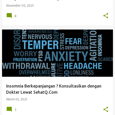
a
November 03, 2021
n
0
Insomnia Berkepanjangan ? Konsultasikan dengan
Dokter Lewat SehatQ.Com
Maret 01, 2021
1